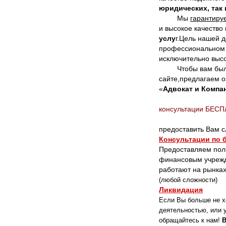
юридических, так 
Мы
гарантиру
и высокое качеств
услу
г.Цель нашей 
профессиональном 
исключительно высо
Чтобы вам было л
сайте,предлагаем 
«
Адвокат и Компа
консультации БЕС
Наша к
предоставить Вам
Консультации по 
Предоставляем пол
финансовым учрежд
работают на рынках
(любой сложности)
Ликвидация
Если Вы больше не х
деятельностью, или у
обращайтесь к нам!
В